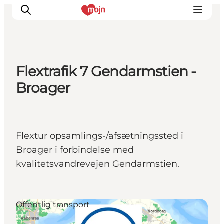
Flextrafik 7 Gendarmstien -
Oplevelser
Broager
Byer & Steder
Det sker
Overnatning
Flextur opsamlings-/afsætningssted i
Planlæg din ferie
Broager i forbindelse med
Booking
kvalitetsvandrevejen Gendarmstien.
Offentlig transport