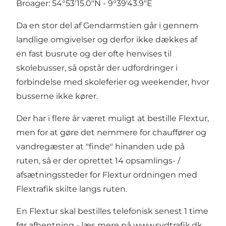
Broager: 54°53'15.0"N - 9°39'43.9"E
Da en stor del af Gendarmstien går i gennem
landlige omgivelser og derfor ikke dækkes af
en fast busrute og der ofte henvises til
skolebusser, så opstår der udfordringer i
forbindelse med skoleferier og weekender, hvor
busserne ikke kører.
Der har i flere år været muligt at bestille Flextur,
men for at gøre det nemmere for chauffører og
vandregæster at "finde" hinanden ude på
ruten, så er der oprettet 14 opsamlings- /
afsætningssteder for Flextur ordningen med
Flextrafik skilte langs ruten.
En Flextur skal bestilles telefonisk senest 1 time
før afhentning - læs mere på
www.sydtrafik.dk