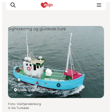
Sightseeing og guidede ture
Oplevelser
Byer & Steder
Det sker
Overnatning
Planlæg din ferie
Booking
Sydals, Sydjylland
Foto
:
VisitSønderborg
©
Als Turbåde