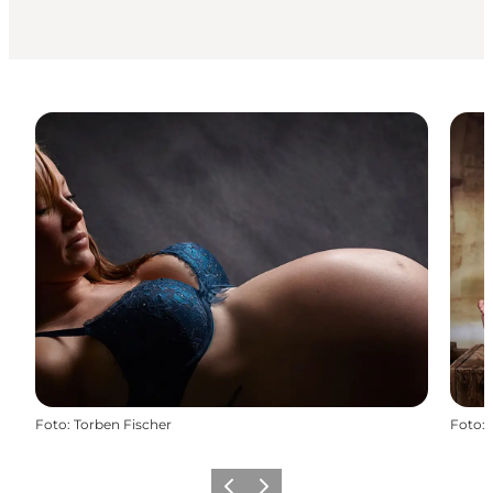
Foto
:
Torben Fischer
Foto
:
Forrige
Næste