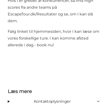
Hvis I er grebet af konkurrencer, så find high
scores fra andre teams på
EscapeTour.dk
/Resultater
og se, om I kan slå
dem.
Følg linket til
hjemmesiden
, hvor I kan læse om
vores forskellige ture. I kan komme afsted
allerede i dag -
book nu!
Læs mere
Kontaktoplysninger