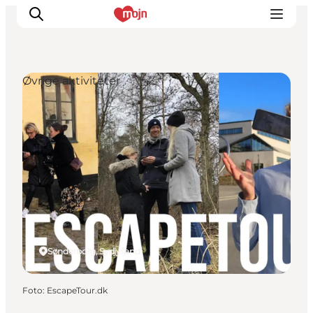
Øvrige aktiviteter
Oplevelser
Byer & Steder
Det sker
Overnatning
Planlæg din ferie
Booking
Sønderborg, Sydjylland
Foto
:
EscapeTour.dk