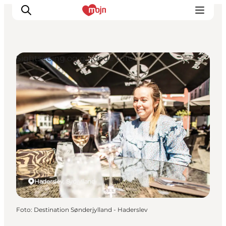
Sightseeing og guidede ture
Oplevelser
Byer & Steder
Det sker
Overnatning
Planlæg din ferie
Booking
Haderslev, Sydjylland
Foto
:
Destination Sønderjylland - Haderslev