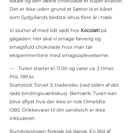
lokale og den lækre chokolade er super kvalitet.
Det er ikke uden grund at Søster Is er kåret
som Sydjyllands bedste ishus flere år i træk
Vi slutter af med lidt sødt hos
Xocolatl
på
gågaden. Her skal vi smage farverig og
smagsfuld chokolade hvor man tør
eksperimentere med smagsoplevelserne.
--- Turen starter kl. 11:00 og varer ca. 2 timer.
Pris: 199 kr.
Startsted: Torvet 3, Haderslev (ved siden af det
røde bindingsværkskus) Bemærk: Turen kan
blive aflyst hvis der ikke er nok tilmeldte.
OBS: Drikkevarer til din sandwich er ikke
inkluderet.
Rundvisningen foregår på dansk. En Bid af