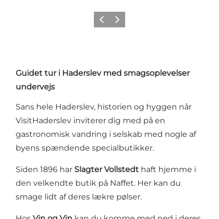
Forrige
Næste
Guidet tur i Haderslev med smagsoplevelser
undervejs
Sans hele Haderslev, historien og hyggen når
VisitHaderslev inviterer dig med på en
gastronomisk vandring i selskab med nogle af
byens spændende specialbutikker.
Siden 1896 har
Slagter Vollstedt
haft hjemme i
den velkendte butik på Naffet. Her kan du
smage lidt af deres lækre pølser.
Hos
Vin og Vin
kan du komme med ned i deres