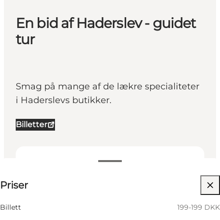
En bid af Haderslev - guidet
tur
Smag på mange af de lækre specialiteter
i Haderslevs butikker.
Billetter
199-199 DKK
Priser
Besøg hjemmeside
Børn, Venner, Min partner, Mig selv, Min
Billett
199-199 DKK
virksomhed