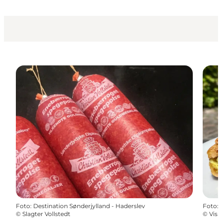
Foto
:
Destination Sønderjylland - Haderslev
Foto
:
©
Slagter Vollstedt
©
Visi