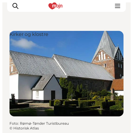
Kirker og klostre
Oplevelser
Byer & Steder
Det sker
Overnatning
Planlæg din ferie
Booking
Foto
:
Rømø-Tønder Turistbureau
©
Historisk Atlas