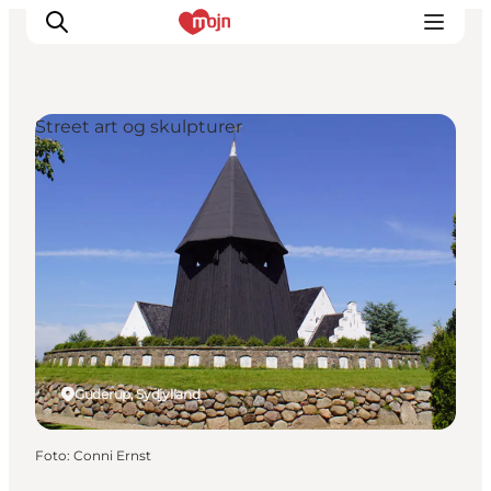
Street art og skulpturer
Oplevelser
Byer & Steder
Det sker
Overnatning
Planlæg din ferie
Booking
Guderup, Sydjylland
Foto
:
Conni Ernst