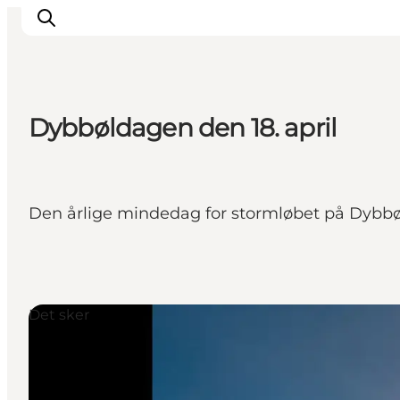
Dybbøldagen den 18. april
Oplevelser
Byer & Steder
Det sker
Den årlige mindedag for stormløbet på Dybbø
Overnatning
Planlæg din ferie
Booking
Det sker