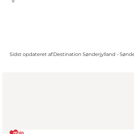
Facebook
Sidst opdateret af:
Destination Sønderjylland - Sønd