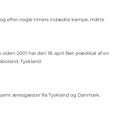
 og efter nogle timers indædte kampe, måtte
iden 2001 har den 18. april fået prædikat af en
naboland, Tyskland.
samt æresgæster fra Tyskland og Danmark.