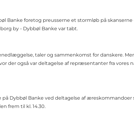
bbøl Banke foretog preusserne et stormløb på skanserne
borg by - Dybbøl Banke var tabt.
nsenedlæggelse, taler og sammenkomst for danskere. Men s
hvor der også var deltagelse af repræsentanter fra vores 
e på Dybbøl Banke ved deltagelse af æreskommandoer 
 frem til kl. 14.30.