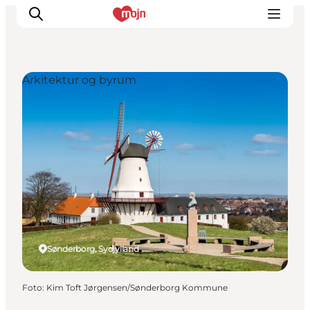
Arkitektur og byrum
Oplevelser
Byer & Steder
Det sker
Overnatning
Planlæg din ferie
Booking
Sønderborg, Sydjylland
Foto
:
Kim Toft Jørgensen/Sønderborg Kommune