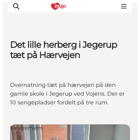
Det lille herberg i Jegerup
Oplevelser
tæt på Hærvejen
Byer & Steder
Det sker
Overnatning
Overnatning tæt på hærvejen på den
Planlæg din ferie
gamle skole i Jegerup ved Vojens. Der er
Booking
10 sengepladser fordelt på tre rum.
Vandrerhjem