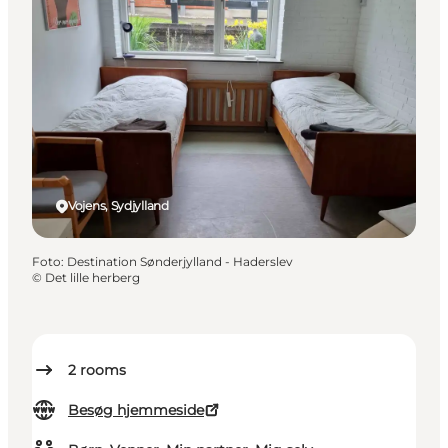
Vojens, Sydjylland
Foto
:
Destination Sønderjylland - Haderslev
©
Det lille herberg
2
rooms
Besøg hjemmeside