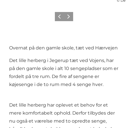
©
Det 
Forrige
Næste
Overnat på den gamle skole, tæt ved Hærvejen
Det lille herberg i Jegerup tæt ved Vojens, har
på den gamle skole i alt 10 sengepladser som er
fordelt på tre rum. De fire af sengene er
køjesenge i de to rum med 4 senge hver.
Det lille herberg har oplevet et behov for et
mere komfortabelt ophold. Derfor tilbydes der
nu også et værelse med to opredte senge,