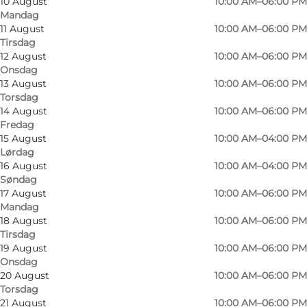
10 August
10:00 AM–06:00 PM
Mandag
11 August
10:00 AM–06:00 PM
Tirsdag
Billige sko til hele familien! Stilletter,
12 August
10:00 AM–06:00 PM
Onsdag
ballerinasko, sneakers eller gummistøvler til
13 August
10:00 AM–06:00 PM
ungerne – du finder det hos Deichmann. Og
Torsdag
endda til budgetvenlige priser.
14 August
10:00 AM–06:00 PM
Fredag
15 August
10:00 AM–04:00 PM
Synes du også det er noget af en udskrivning
Lørdag
når hele familien skal udstyres med nye
16 August
10:00 AM–04:00 PM
sommersko eller vinterstøvler? Så prøv
Søndag
17 August
10:00 AM–06:00 PM
Deichmann næste gang!
Mandag
18 August
10:00 AM–06:00 PM
Det behøver nemlig slet ikke være så dyrt at få
Tirsdag
både smarte og gode sko til hele familien. Vi
19 August
10:00 AM–06:00 PM
Onsdag
holder altid øje med de nyeste mode-
20 August
10:00 AM–06:00 PM
tendenser, og i vores kæmpe sortiment er der
Torsdag
21 August
10:00 AM–06:00 PM
noget for enhver smag. Samtidig har vi gjort