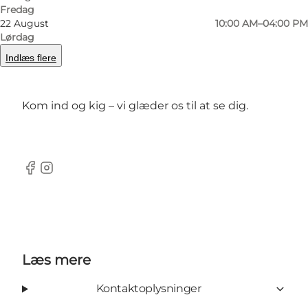
Fredag
det let for dig at se om varen findes i din
22 August
10:00 AM–04:00 PM
størrelse – alt hvad vi har i butikken står nemlig
Lørdag
fremme, så det er bare at gå i gang med at
Indlæs flere
prøve!
Kom ind og kig – vi glæder os til at se dig.
facebook
instagram
Læs mere
Kontaktoplysninger