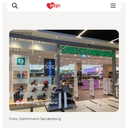
Shopping
Oplevelser
Byer & Steder
Det sker
Overnatning
Planlæg din ferie
Booking
Sønderborg, Sydjylland
Foto
:
Deichmann Sønderborg