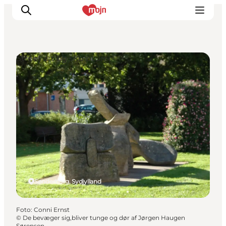
Street art og skulpturer
Oplevelser
Byer & Steder
Det sker
Overnatning
Planlæg din ferie
Booking
Sønderborg, Sydjylland
Foto
:
Conni Ernst
©
De bevæger sig,bliver tunge og dør af Jørgen Haugen
Sørensen