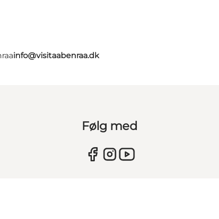
nraa
info@visitaabenraa.dk
Følg med