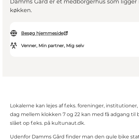
Damms Gård er et medborgerhus som ligger i Fe
køkken.
Besøg hjemmeside
Venner, Min partner, Mig selv
Lokalerne kan lejes af f.eks. foreninger, institutione
dag mellem klokken 7 og 22 kan med få adgang til bi
slået op f.eks. på kultunaut.dk.
Udenfor Damms Gård finder man den gule bike stati