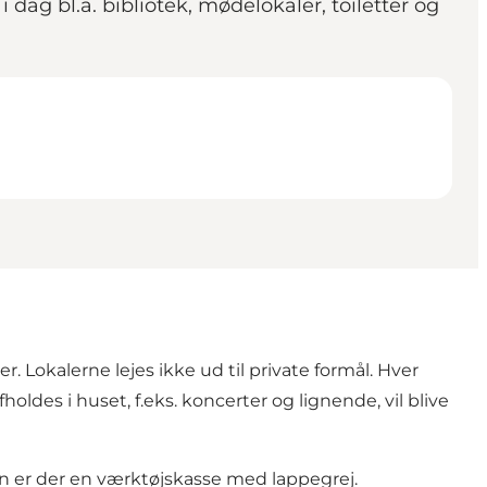
g bl.a. bibliotek, mødelokaler, toiletter og
r. Lokalerne lejes ikke ud til private formål. Hver
des i huset, f.eks. koncerter og lignende, vil blive
n er der en værktøjskasse med lappegrej.