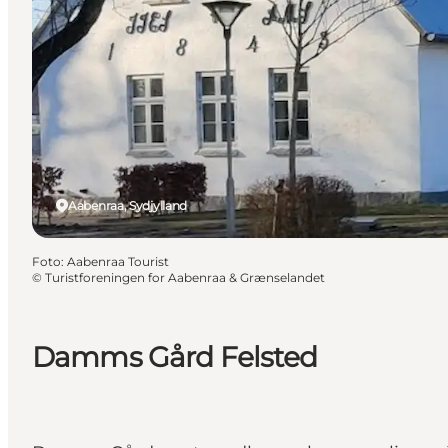
Aabenraa, Sydjylland
Foto
:
Aabenraa Tourist
©
Turistforeningen for Aabenraa & Grænselandet
Damms Gård Felsted