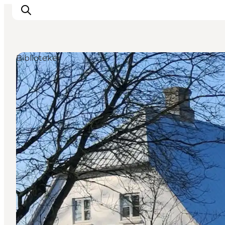
Biblioteker
Oplevelser
Byer & Steder
Det sker
Overnatning
Planlæg din ferie
Booking