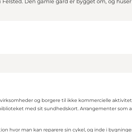
lsted. Den gamle gård er bygget om, og huser i da
r, virksomheder og borgere til ikke kommercielle aktivitete
blioteket med sit sundhedskort. Arrangementer som afhol
on hvor man kan reparere sin cykel, og inde i bygninge