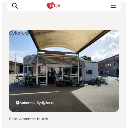
Cykeludlejere
Oplevelser
Byer & Steder
Det sker
Overnatning
Planlæg din ferie
Booking
Aabenraa, Sydjylland
Foto
:
Aabenraa Tourist