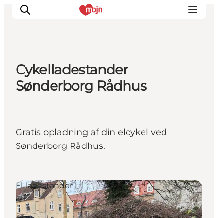
Cykelladestander
Oplevelser
Sønderborg Rådhus
Byer & Steder
Det sker
Overnatning
Gratis opladning af din elcykel ved
Planlæg din ferie
Sønderborg Rådhus.
Booking
El-ladestander