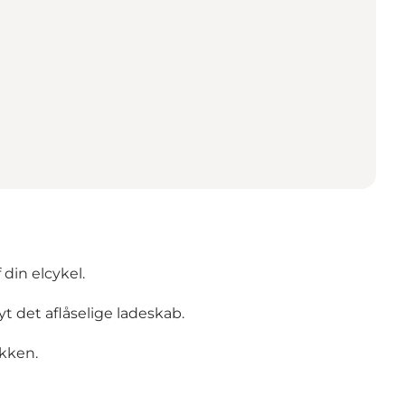
din elcykel.
t det aflåselige ladeskab.
ukken.