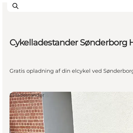
Cykelladestander Sønderborg 
Oplevelser
Byer & Steder
Det sker
Gratis opladning af din elcykel ved Sønderbor
Overnatning
Planlæg din ferie
Booking
El-ladestander