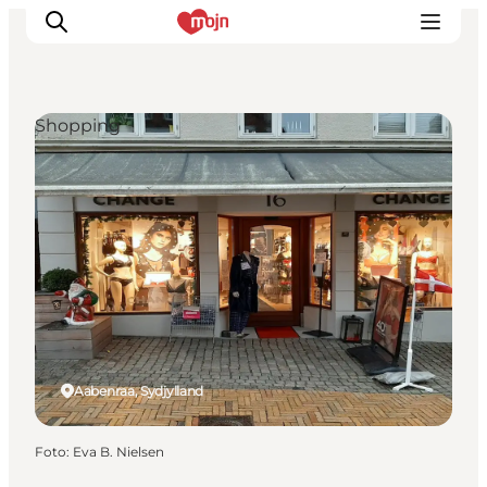
Shopping
Oplevelser
Byer & Steder
Det sker
Overnatning
Planlæg din ferie
Booking
Aabenraa, Sydjylland
Foto
:
Eva B. Nielsen