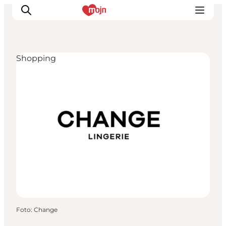
Shopping
Oplevelser
Byer & Steder
Det sker
Overnatning
Planlæg din ferie
Booking
Foto
:
Change