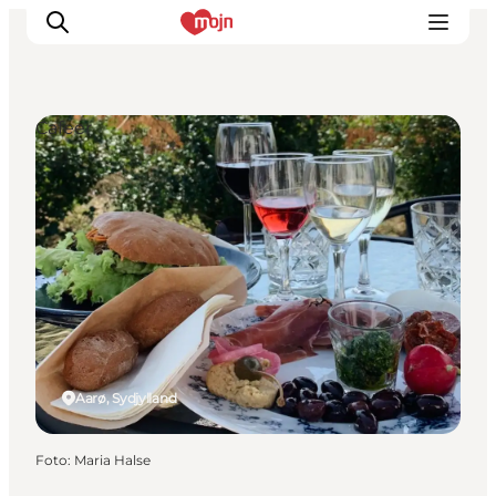
Cafeer
Oplevelser
Byer & Steder
Det sker
Overnatning
Planlæg din ferie
Booking
Aarø, Sydjylland
Foto
:
Maria Halse