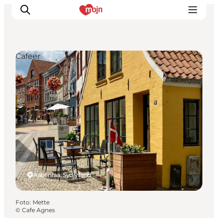
Cafeer
Oplevelser
Byer & Steder
Det sker
Overnatning
Planlæg din ferie
Booking
Aabenraa, Sydjylland
Foto
:
Mette
©
Cafe Agnes