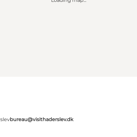
Loading map...
slev
bureau@visithaderslev.dk