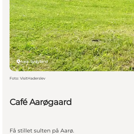
Aarø, Sydjylland
Foto
:
VisitHaderslev
Café Aarøgaard
Få stillet sulten på Aarø.