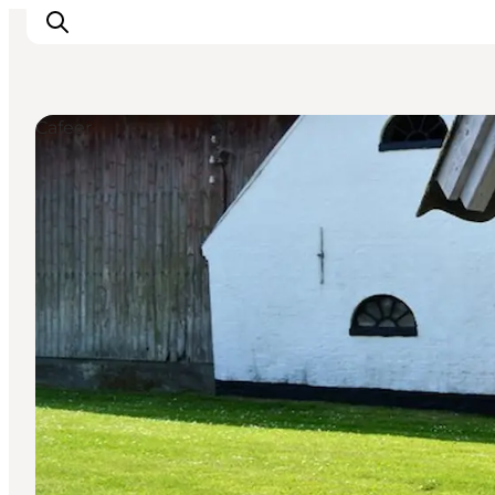
Cafeer
Oplevelser
Byer & Steder
Det sker
Overnatning
Planlæg din ferie
Booking