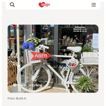
Shopping
Oplevelser
Byer & Steder
Det sker
Overnatning
Planlæg din ferie
Booking
Gråsten, Sydjylland
Foto
:
Butik K