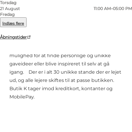
Torsdag
21 August
11:00 AM–05:00 PM
Du finder alt inden for håndarbejde, strik,
Fredag
glaskunst, keramik, malerier, quilling papirpynt,
Indlæs flere
kort, træ, smykker, patchwork, tasker mm. Alt
Åbningstider
er håndlavet af hobbyfolk og kreative
kunstnere fra Gråsten og omegn. Der er rig
mulighed for at finde personlige og unikke
gaveideer eller blive inspireret til selv at gå
igang. Der er i alt 30 unikke stande der er lejet
ud, og alle lejere skiftes til at passe butikken.
Butik K tager imod kreditkort, kontanter og
MobilePay.