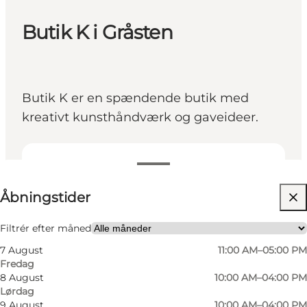
Butik K i Gråsten
Butik K er en spændende butik med
kreativt kunsthåndværk og gaveideer.
Se åbningstider
Åbningstider
Besøg hjemmeside
Venner, Min partner, Mig selv, Børn, Min
Filtrér efter måned
virksomhed
7 August
11:00 AM–05:00 PM
Fredag
8 August
10:00 AM–04:00 PM
Lørdag
9 August
10:00 AM–04:00 PM