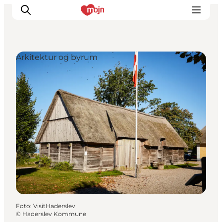
Arkitektur og byrum
Oplevelser
Byer & Steder
Det sker
Overnatning
Planlæg din ferie
Booking
Foto
:
VisitHaderslev
©
Haderslev Kommune