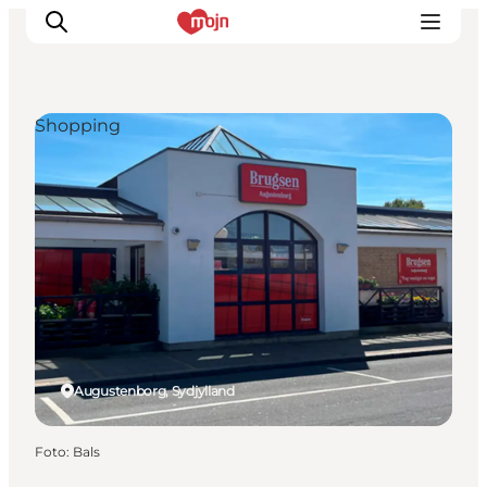
Shopping
Oplevelser
Byer & Steder
Det sker
Overnatning
Planlæg din ferie
Booking
Augustenborg, Sydjylland
Foto
:
Bals