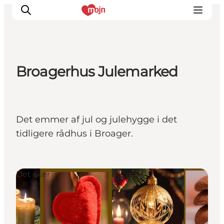
Broagerhus Julemarked
Oplevelser
Byer & Steder
Det sker
Det emmer af jul og julehygge i det
Overnatning
tidligere rådhus i Broager.
Planlæg din ferie
Booking
Det sker