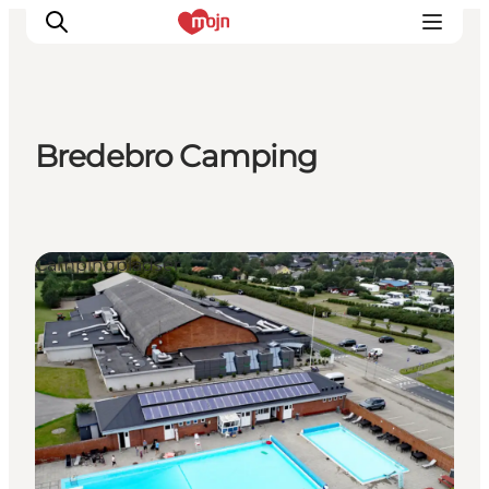
Bredebro Camping
Oplevelser
Byer & Steder
Det sker
Campingpladser
Overnatning
Planlæg din ferie
Booking