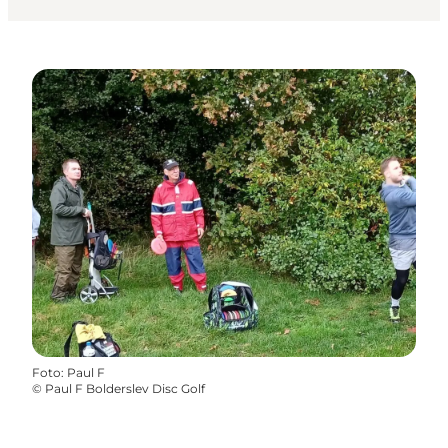
Foto
:
Paul F
©
Paul F Bolderslev Disc Golf