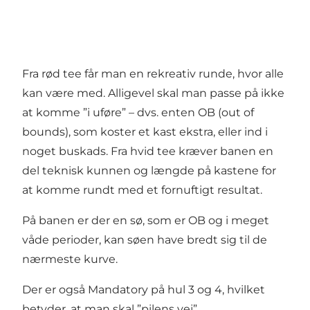
Fra rød tee får man en rekreativ runde, hvor alle
kan være med. Alligevel skal man passe på ikke
at komme ”i uføre” – dvs. enten OB (out of
bounds), som koster et kast ekstra, eller ind i
noget buskads. Fra hvid tee kræver banen en
del teknisk kunnen og længde på kastene for
at komme rundt med et fornuftigt resultat.
På banen er der en sø, som er OB og i meget
våde perioder, kan søen have bredt sig til de
nærmeste kurve.
Der er også Mandatory på hul 3 og 4, hvilket
betyder, at man skal ”pilens vej”.