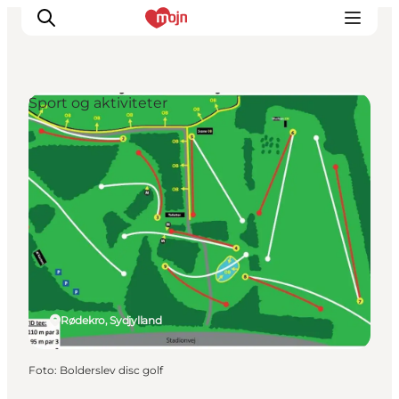
Sport og aktiviteter
Oplevelser
Byer & Steder
Det sker
Overnatning
Planlæg din ferie
Booking
Rødekro, Sydjylland
Foto
:
Bolderslev disc golf