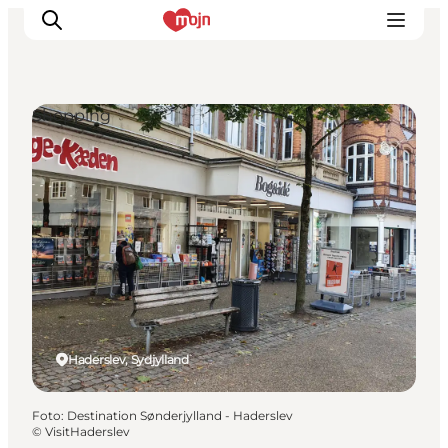
Shopping
Oplevelser
Byer & Steder
Det sker
Overnatning
Planlæg din ferie
Booking
Haderslev, Sydjylland
Foto
:
Destination Sønderjylland - Haderslev
©
VisitHaderslev