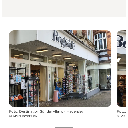
Foto
:
Destination Sønderjylland - Haderslev
Foto
:
©
VisitHaderslev
©
Visi