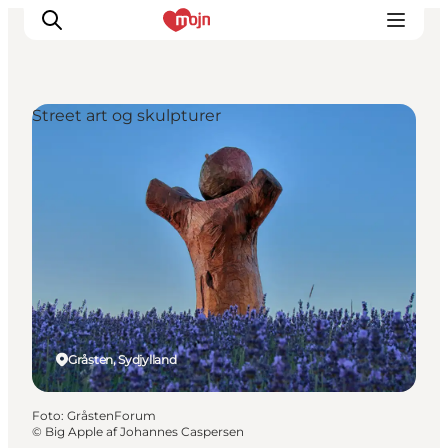
Street art og skulpturer
Oplevelser
Byer & Steder
Det sker
Overnatning
Planlæg din ferie
Booking
Gråsten, Sydjylland
Foto
:
GråstenForum
©
Big Apple af Johannes Caspersen