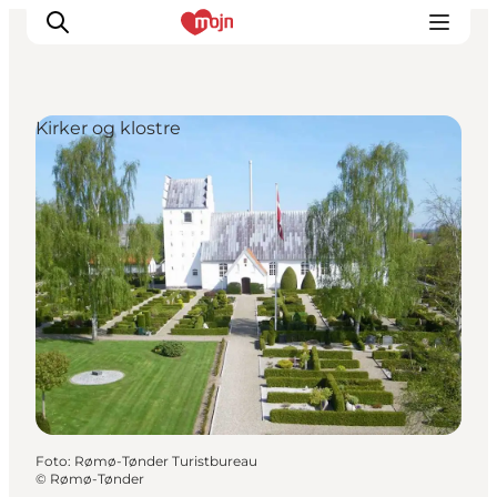
Kirker og klostre
Oplevelser
Byer & Steder
Det sker
Overnatning
Planlæg din ferie
Booking
Foto
:
Rømø-Tønder Turistbureau
©
Rømø-Tønder