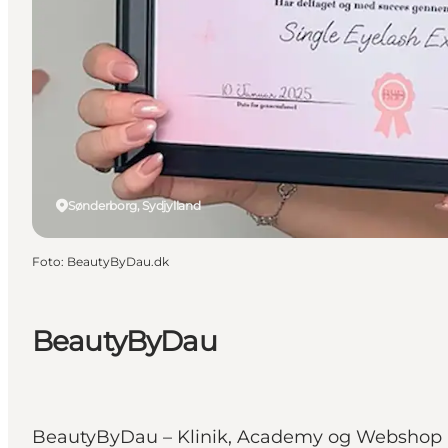
Sønderborg, Sydjylland
Foto
:
BeautyByDau.dk
BeautyByDau
BeautyByDau – Klinik, Academy og Webshop i 