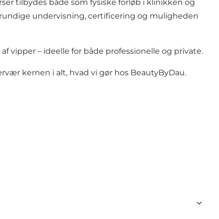
er tilbydes både som fysiske forløb i klinikken og
s grundige undervisning, certificering og muligheden
f vipper – ideelle for både professionelle og private.
rvær kernen i alt, hvad vi gør hos
BeautyByDau
.