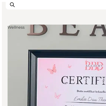
Wellness
Oplevelser
Byer & Steder
Det sker
Overnatning
Planlæg din ferie
Booking