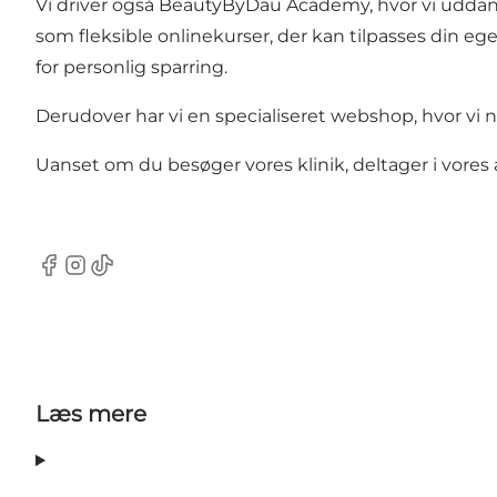
Vi driver også
BeautyByDau Academy
, hvor vi udda
som fleksible onlinekurser, der kan tilpasses din eg
for personlig sparring.
Derudover har vi en specialiseret webshop, hvor vi nø
Uanset om du besøger vores klinik, deltager i vores 
Facebook
Instagram
TikTok
Læs mere