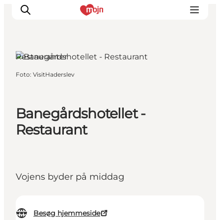
Vojens, Sydjylland
Restauranter
Foto
:
VisitHaderslev
Oplevelser
Byer & Steder
Det sker
Banegårdshotellet -
Overnatning
Restaurant
Planlæg din ferie
Booking
Vojens byder på middag
Besøg hjemmeside