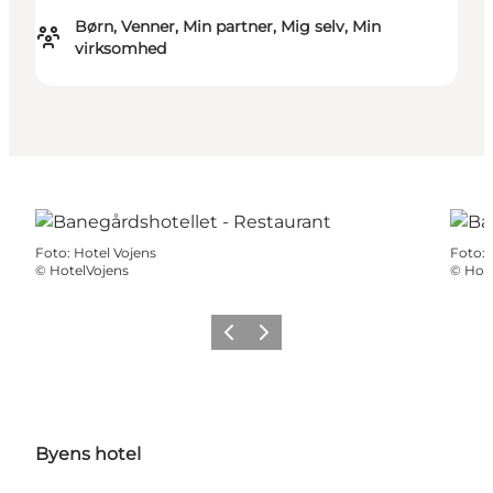
Børn, Venner, Min partner, Mig selv, Min
virksomhed
Foto
:
Hotel Vojens
Foto
:
©
HotelVojens
©
Hote
Forrige
Næste
Byens hotel