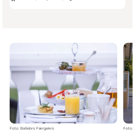
Foto
:
Ballebro Færgekro
Foto
: