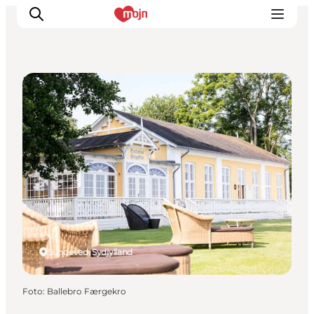
Restauranter
Oplevelser
Byer & Steder
Det sker
Overnatning
Planlæg din ferie
Booking
Sundeved, Sydjylland
Foto
:
Ballebro Færgekro