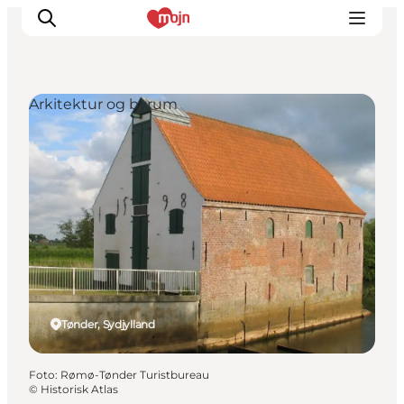
Arkitektur og byrum
Oplevelser
Byer & Steder
Det sker
Overnatning
Planlæg din ferie
Booking
Tønder, Sydjylland
Foto
:
Rømø-Tønder Turistbureau
©
Historisk Atlas