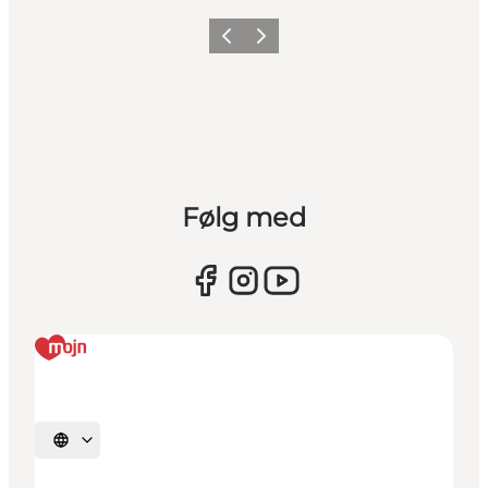
Forrige
Næste
Følg med
Vælg sprog