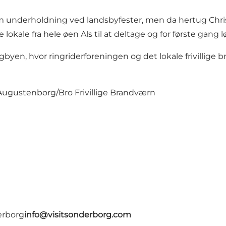
som underholdning ved landsbyfester, men da hertug Chri
 lokale fra hele øen Als til at deltage og for første gan
rtugbyen, hvor ringriderforeningen og det lokale frivill
Augustenborg/Bro Frivillige Brandværn
erborg
info@visitsonderborg.com