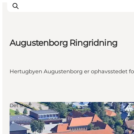
Augustenborg Ringridning
Oplevelser
Byer & Steder
Det sker
Hertugbyen Augustenborg er ophavsstedet for 
Overnatning
Planlæg din ferie
Booking
Det sker