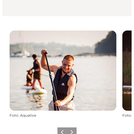
Foto
:
Aquative
Foto
:
Forrige
Næste