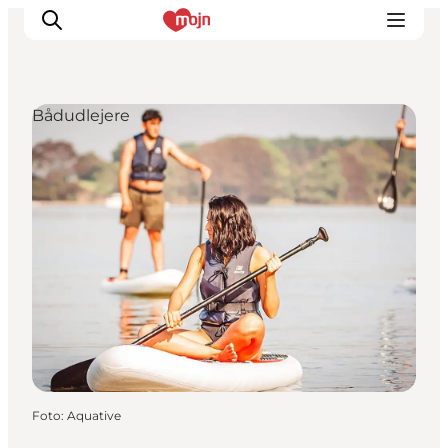
Bådudlejere
Oplevelser
Byer & Steder
Det sker
Overnatning
Planlæg din ferie
Booking
Foto
:
Aquative