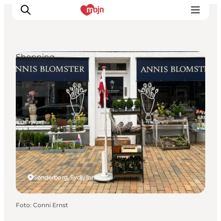
Shopping
Oplevelser
Byer & Steder
Det sker
Overnatning
Planlæg din ferie
Booking
Sønderborg, Sydjylland
Foto
:
Conni Ernst