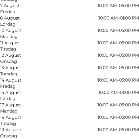
7 August
10:00 AM–05:00 PM
Fredag
8 August
10:00 AM–01:00 PM
Lørdag
10 August
10:00 AM–05:00 PM
Mandag
Anni, der er uddannet skiltemager og
11 August
10:00 AM–05:00 PM
Tirsdag
blomsterdekoratør, er leveringsdygtig i alt fra
12 August
10:00 AM–05:00 PM
buketter til blomsterdekorationer.
Onsdag
13 August
10:00 AM–05:00 PM
Til de ganske særlige lejligheder bindes der
Torsdag
14 August
10:00 AM–05:00 PM
naturligvis også kranse og buketter.
Fredag
15 August
10:00 AM–01:00 PM
Derudover finder du også brugskunst og
Lørdag
anderledes sjove planter i butikken.
17 August
10:00 AM–05:00 PM
Mandag
18 August
10:00 AM–05:00 PM
Tirsdag
19 August
10:00 AM–05:00 PM
Facebook
Facebook
Onsdag