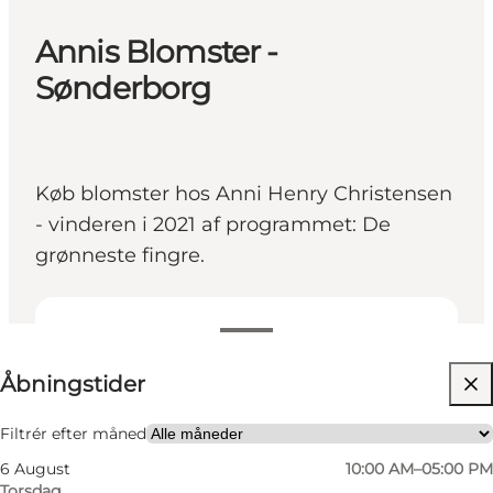
Annis Blomster -
Sønderborg
Køb blomster hos Anni Henry Christensen
- vinderen i 2021 af programmet: De
grønneste fingre.
Se åbningstider
Åbningstider
Besøg hjemmeside
Venner, Min partner, Mig selv, Min virksomhed
Filtrér efter måned
6 August
10:00 AM–05:00 PM
Torsdag