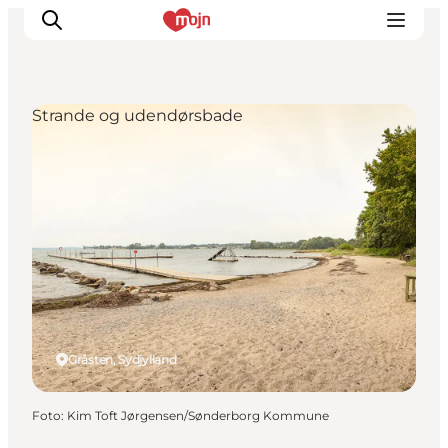
Strande og udendørsbade
Oplevelser
Byer & Steder
Det sker
Overnatning
Planlæg din ferie
Booking
Gråsten, Sydjylland
Foto
:
Kim Toft Jørgensen/Sønderborg Kommune