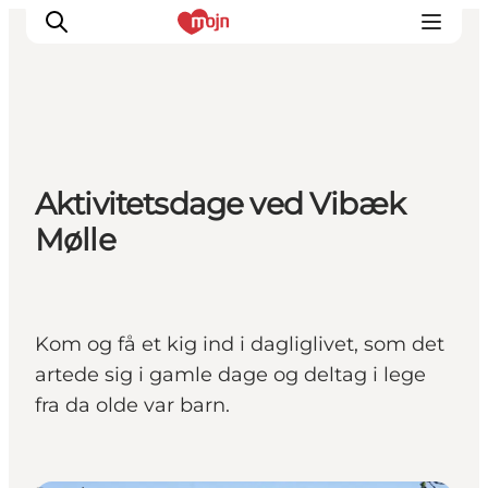
Oplevelser
Aktivitetsdage ved Vibæk
Byer & Steder
Mølle
Det sker
Overnatning
Planlæg din ferie
Booking
Kom og få et kig ind i dagliglivet, som det
artede sig i gamle dage og deltag i lege
fra da olde var barn.