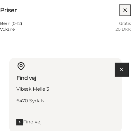
Priser
Besøg hjemmeside
8 August
11:00 AM–04:00 PM
Lørdag
9 August
11:00 AM–04:00 PM
Børn (0-12)
Gratis
Søndag
Voksne
20 DKK
Find vej
Vibæk Mølle 3
6470 Sydals
Find vej