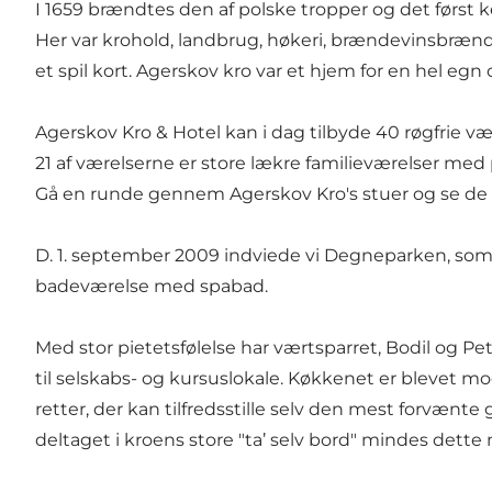
I 1659 brændtes den af polske tropper og det først k
Her var krohold, landbrug, høkeri, brændevinsbrænde
et spil kort. Agerskov kro var et hjem for en hel e
Agerskov Kro & Hotel kan i dag tilbyde 40 røgfrie væ
21 af værelserne er store lækre familieværelser med p
Gå en runde gennem Agerskov Kro's stuer og se de m
D. 1. september 2009 indviede vi Degneparken, som l
badeværelse med spabad.
Med stor pietetsfølelse har værtsparret, Bodil og Pe
til selskabs- og kursuslokale. Køkkenet er blevet m
retter, der kan tilfredsstille selv den mest forvænte
deltaget i kroens store "ta’ selv bord" mindes dette