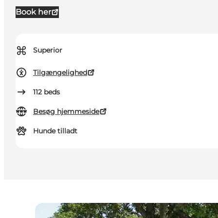
Book her
⌘
Superior
Tilgængelighed
112
beds
Besøg hjemmeside
Hunde tilladt