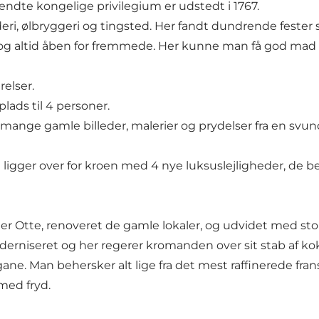
endte kongelige privilegium er udstedt i 1767.
ri, ølbryggeri og tingsted. Her fandt dundrende fester s
gn og altid åben for fremmede. Her kunne man få god mad 
relser.
lads til 4 personer.
ange gamle billeder, malerier og prydelser fra en svun
igger over for kroen med 4 nye luksuslejligheder, de be
ter Otte, renoveret de gamle lokaler, og udvidet med sto
oderniseret og her regerer kromanden over sit stab af k
 gane. Man behersker alt lige fra det mest raffinerede fr
 med fryd.