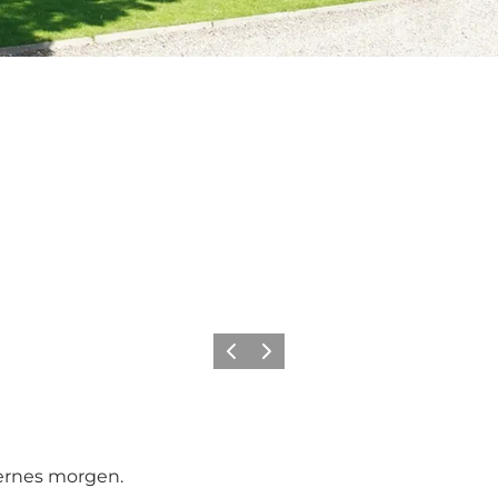
Forrige
Næste
idernes morgen.