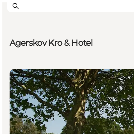
Agerskov Kro & Hotel
Oplevelser
Byer & Steder
Det sker
Hoteller
Overnatning
Planlæg din ferie
Booking