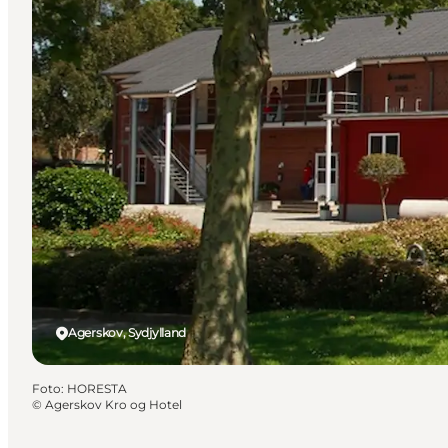
Agerskov, Sydjylland
Foto
:
HORESTA
©
Agerskov Kro og Hotel