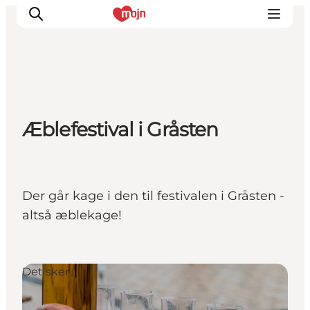
Oplevelser
Æblefestival i Gråsten
Byer & Steder
Det sker
Overnatning
Planlæg din ferie
Der går kage i den til festivalen i Gråsten -
Booking
altså æblekage!
Det sker