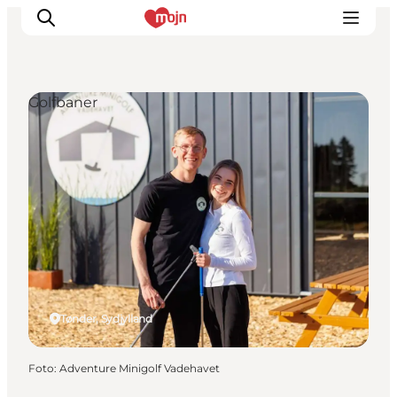
Golfbaner
Oplevelser
Byer & Steder
Det sker
Overnatning
Planlæg din ferie
Booking
Tønder, Sydjylland
Foto
:
Adventure Minigolf Vadehavet