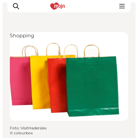
Shopping
Oplevelser
Byer & Steder
Det sker
Overnatning
Planlæg din ferie
Booking
Foto
:
VisitHaderslev
©
colourbox