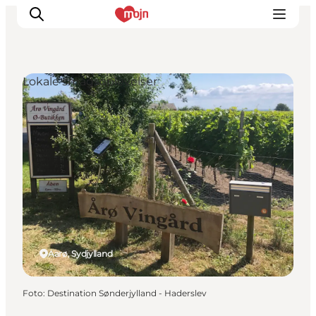
Lokale smagsoplevelser
Oplevelser
Byer & Steder
Det sker
Overnatning
Planlæg din ferie
Booking
Aarø, Sydjylland
Foto
:
Destination Sønderjylland - Haderslev