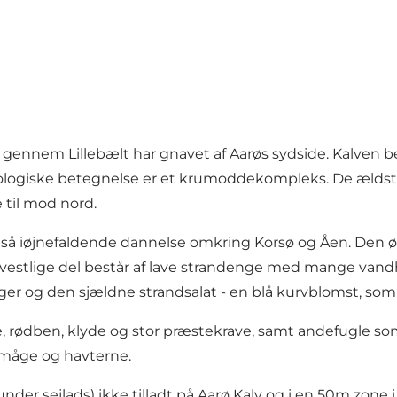
 gennem Lillebælt har gnavet af Aarøs sydside. Kalven 
ogiske betegnelse er et krumoddekompleks. De ældste 
e til mod nord.
så iøjnefaldende dannelse omkring Korsø og Åen. Den øst
stlige del består af lave strandenge med mange vandhull
ger og den sjældne strandsalat - en blå kurvblomst, som 
e, rødben, klyde og stor præstekrave, samt andefugle so
emåge og havterne.
runder sejlads) ikke tilladt på Aarø Kalv og i en 50m zone 