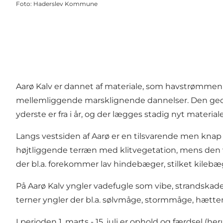
Foto
:
Haderslev Kommune
Aarø Kalv er dannet af materiale, som havstrømmen
mellemliggende marsklignende dannelser. Den geol
yderste er fra i år, og der lægges stadig nyt material
Langs vestsiden af Aarø er en tilsvarende men knap 
højtliggende terræn med klitvegetation, mens den ve
der bl.a. forekommer lav hindebæger, stilket kilebæ
På Aarø Kalv yngler vadefugle som vibe, strandskad
terner yngler der bl.a. sølvmåge, stormmåge, hætt
I perioden 1. marts - 15. juli er ophold og færdsel (he