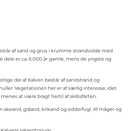
består af sand og grus i krumme strandvolde med
dele er ca. 6.000 år gamle, mens de yngste og
lige del af Kalven består af sandstrand og
er. Vegetationen her er af særlig interesse, idet
menes at være bragt hertil af skibsfarten.
m skeand, gråand, krikand og edderfugl. Af måger og
i Kalvens søterritorium.