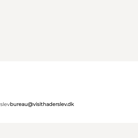
slev
bureau@visithaderslev.dk