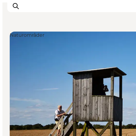
Naturområder
Oplevelser
Byer & Steder
Det sker
Overnatning
Planlæg din ferie
Booking