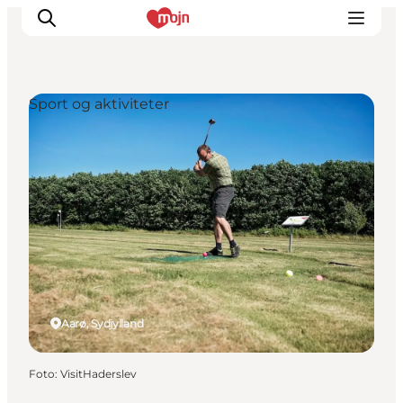
Sport og aktiviteter
Oplevelser
Byer & Steder
Det sker
Overnatning
Planlæg din ferie
Booking
Aarø, Sydjylland
Foto
:
VisitHaderslev