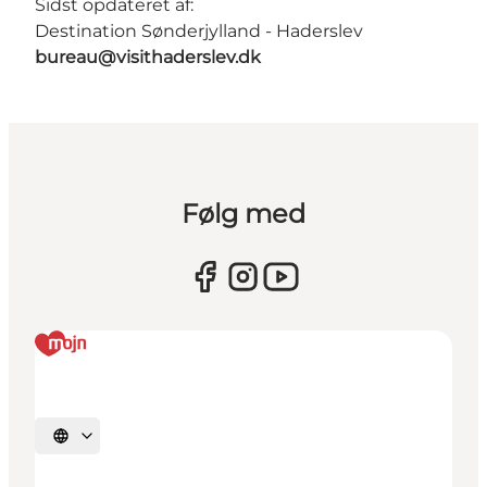
Sidst opdateret af:
Destination Sønderjylland - Haderslev
bureau@visithaderslev.dk
Følg med
Vælg sprog