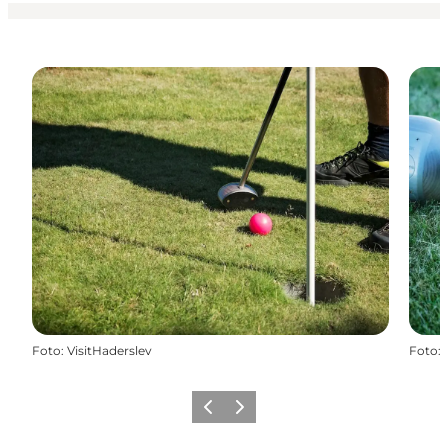
Foto
:
VisitHaderslev
Foto
:
Forrige
Næste