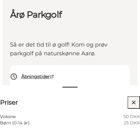
Årø Parkgolf
Så er det tid til ø golf! Kom og prøv
parkgolf på naturskønne Aarø.
Åbningstider
Se priser
Priser
Besøg hjemmeside
Børn, Venner, Min partner, Min virksomhed
Voksne
50 DKK
Børn (0-14 år)
25 DKK