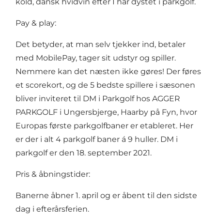
kold, dansk hvidvin efter I har dystet i parkgolf.
Pay & play:
Det betyder, at man selv tjekker ind, betaler
med MobilePay, tager sit udstyr og spiller.
Nemmere kan det næsten ikke gøres! Der føres
et scorekort, og de 5 bedste spillere i sæsonen
bliver inviteret til DM i Parkgolf hos AGGER
PARKGOLF i Ungersbjerge, Haarby på Fyn, hvor
Europas første parkgolfbaner er etableret. Her
er der i alt 4 parkgolf baner á 9 huller. DM i
parkgolf er den 18. september 2021.
Pris & åbningstider:
Banerne åbner 1. april og er åbent til den sidste
dag i efterårsferien.