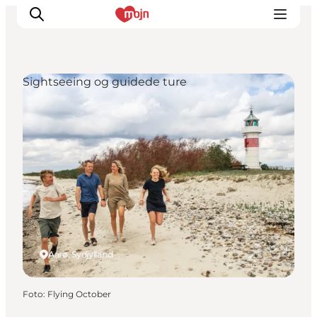
Sightseeing og guidede ture
Oplevelser
Byer & Steder
Det sker
Overnatning
Planlæg din ferie
Booking
Aarø, Sydjylland
Foto
:
Flying October