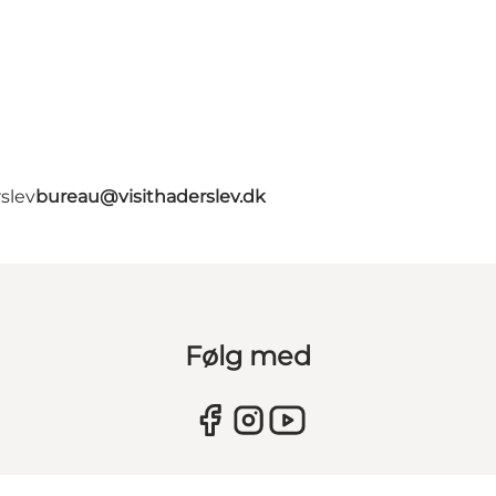
slev
bureau@visithaderslev.dk
Følg med