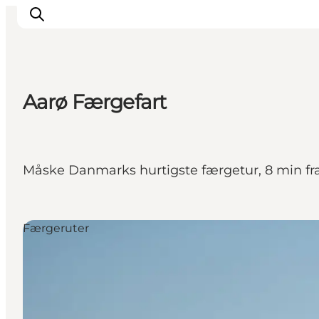
Aarø Færgefart
Oplevelser
Byer & Steder
Det sker
Måske Danmarks hurtigste færgetur, 8 min fra
Overnatning
Planlæg din ferie
Booking
Færgeruter