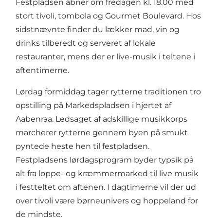
Festpladsen åbner om fredagen kl. 18.00 med
stort tivoli, tombola og Gourmet Boulevard. Hos
sidstnævnte finder du lækker mad, vin og
drinks tilberedt og serveret af lokale
restauranter, mens der er live-musik i teltene i
aftentimerne.
Lørdag formiddag tager rytterne traditionen tro
opstilling på Markedspladsen i hjertet af
Aabenraa. Ledsaget af adskillige musikkorps
marcherer rytterne gennem byen på smukt
pyntede heste hen til festpladsen.
Festpladsens lørdagsprogram byder typsik på
alt fra loppe- og kræmmermarked til live musik
i festteltet om aftenen. I dagtimerne vil der ud
over tivoli være børneunivers og hoppeland for
de mindste.