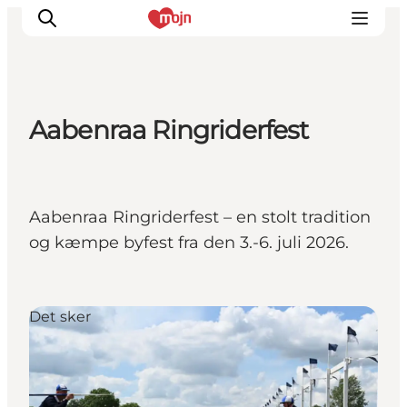
Aabenraa Ringriderfest
Oplevelser
Byer & Steder
Det sker
Aabenraa Ringriderfest – en stolt tradition
Overnatning
og kæmpe byfest fra den 3.-6. juli 2026.
Planlæg din ferie
Booking
Det sker