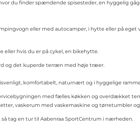
y, hvor du finder spændende spisesteder, en hyggelig gå
ampingvogn eller med autocamper, i hytte eller på eget 
eller hvis du er på cykel, en bikehytte.
ord og det kuperde terræn med høje træer.
risvenligt, komfortabelt, naturnært og i hyggelige ramme
 i servicebygningen med fælles køkken og overdækket te
oiletter, vaskerum med vaskemaskine og tørretumbler o
 så tag en tur til Aabenraa
SportCentrum
i nærheden.