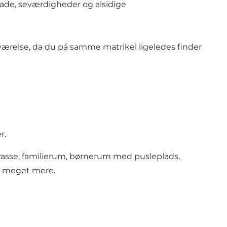
gade, seværdigheder og alsidige
værelse, da du på samme matrikel ligeledes finder
r.
rrasse, familierum, børnerum med pusleplads,
g meget mere.