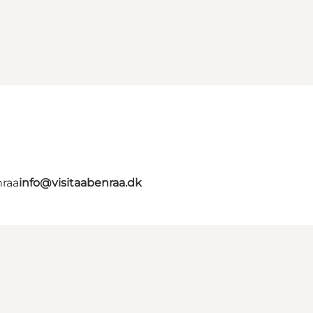
nraa
info@visitaabenraa.dk