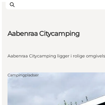
Aabenraa Citycamping
Oplevelser
Byer & Steder
Det sker
Aabenraa Citycamping ligger i rolige omgivels
Overnatning
Planlæg din ferie
Booking
Campingpladser